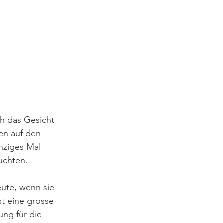
h das Gesicht 
en auf den 
nziges Mal 
uchten.
eute, wenn sie 
st eine grosse 
ng für die 